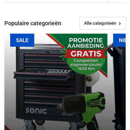
Populaire categorieën
Alle categorieën
Sonic
Deltach
SALE
NIE
NEXT
gereedsch
gereedschapswagens