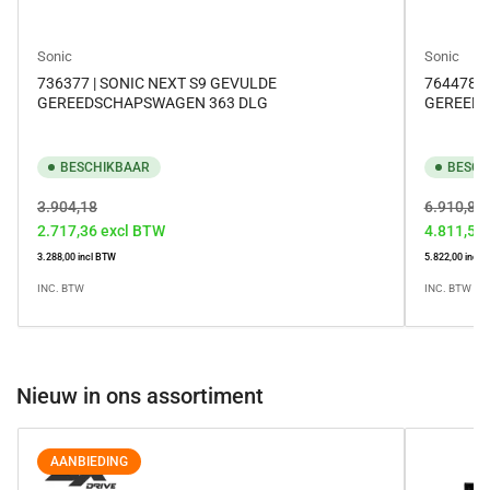
Sonic
Sonic
736377 | SONIC NEXT S9 GEVULDE
764478 |
GEREEDSCHAPSWAGEN 363 DLG
GEREEDS
BESCHIKBAAR
BESCH
Normale
Aanbiedingsprijs
Normale
3.904,18
6.910,87
2.717,36
excl BTW
4.811,57
prijs
prijs
3.288,00
incl BTW
5.822,00
incl 
INC. BTW
INC. BTW
Nieuw in ons assortiment
AANBIEDING