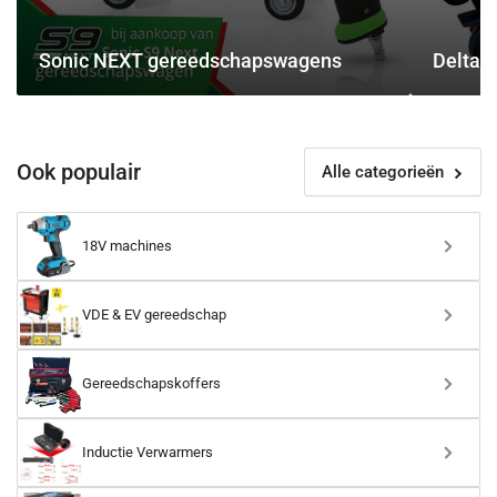
Sonic NEXT gereedschapswagens
Deltac
Ook populair
Alle categorieën
18V machines
VDE & EV gereedschap
Gereedschapskoffers
Inductie Verwarmers