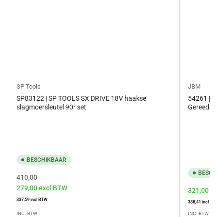
SP Tools
JBM
SP83122 | SP TOOLS SX DRIVE 18V haakse
54261 | J
slagmoersleutel 90° set
Gereedsch
BESCHIKBAAR
BESCH
Normale
Aanbiedingsprijs
410,00
279,00
excl BTW
prijs
Normale
321,00
e
337,59
incl BTW
prijs
388,41
incl BT
INC. BTW
INC. BTW