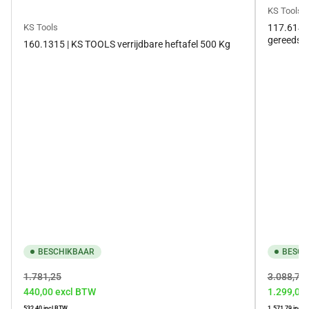
KS Tools
117.6144
KS Tools
gereedsch
160.1315 | KS TOOLS verrijdbare heftafel 500 Kg
BESCHIKBAAR
BESCH
Normale
Aanbiedingsprijs
Normale
1.781,25
3.088,76
440,00
excl BTW
1.299,00
prijs
prijs
532,40
incl BTW
1.571,79
incl 