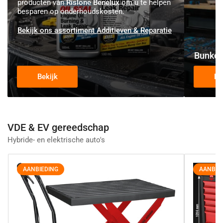
producten van
Rislone Benelux
om u te helpen
besparen op onderhoudskosten.
Bekijk ons assortiment Additieven & Reparatie
Bunker
Bekijk
Be
VDE & EV gereedschap
Hybride- en elektrische auto's
AANBIEDING
AANBIE