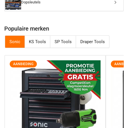
Dopsleutels
Populaire merken
Sonic
KS Tools
SP Tools
Draper Tools
AANBIEDING
AANBIE